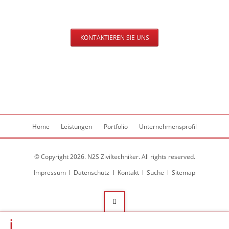
KONTAKTIEREN SIE UNS
Navigation
Home
Leistungen
Portfolio
Unternehmensprofil
überspringen
© Copyright 2026. N2S Ziviltechniker. All rights reserved.
Navigation
Impressum
Datenschutz
Kontakt
Suche
Sitemap
überspringen